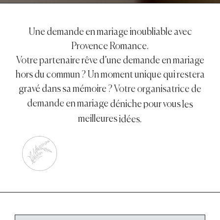
Une
demande
en
mariage
inoubliable
avec
Provence
Romance.
Votre
partenaire
rêve
d’une
demande
en
mariage
hors
du
commun ?
Un
moment
unique
qui
restera
gravé
dans
sa
mémoire ?
Votre
organisatrice
de
demande
en
mariage
déniche
pour
vous
les
meilleures
idées.