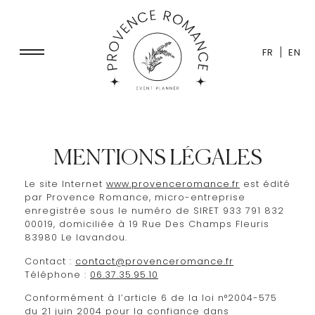
FR
EN
MENTIONS
LÉGALES
Le site Internet
www.provenceromance.fr
est édité
par
Provence Romance
, micro-entreprise
enregistrée sous le numéro de SIRET
933 791 832
00019
, domiciliée à 19 Rue Des Champs Fleuris
83980 Le lavandou.
Contact :
contact@provenceromance.fr
Téléphone :
06.37.35.95.10
Conformément à l’article 6 de la loi n°2004-575
du 21 juin 2004 pour la confiance dans